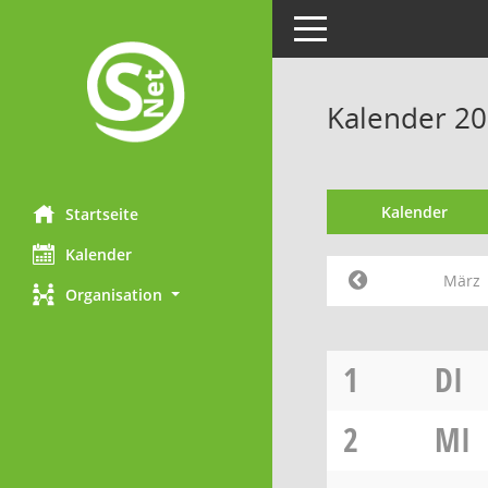
Toggle navigation
Kalender 2
Kalender
Startseite
Kalender
März
Organisation
1
DI
2
MI