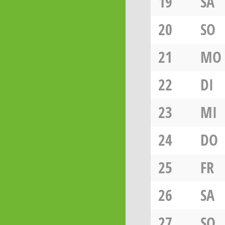
19
SA
20
SO
21
MO
22
DI
23
MI
24
DO
25
FR
26
SA
27
SO