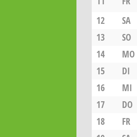
11
FR
12
SA
13
SO
14
MO
15
DI
16
MI
17
DO
18
FR