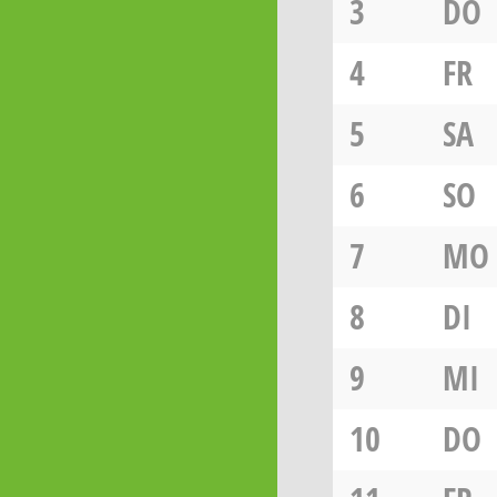
3
DO
4
FR
5
SA
6
SO
7
MO
8
DI
9
MI
10
DO