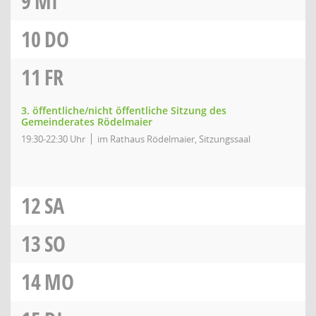
9
MI
10
DO
11
FR
3. öffentliche/nicht öffentliche Sitzung des
Gemeinderates Rödelmaier
19:30-22:30 Uhr
im Rathaus Rödelmaier, Sitzungssaal
12
SA
13
SO
14
MO