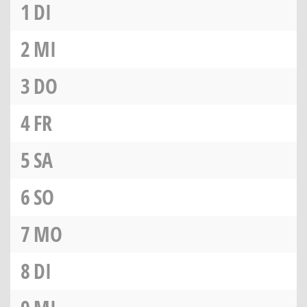
1
DI
2
MI
3
DO
4
FR
5
SA
6
SO
7
MO
8
DI