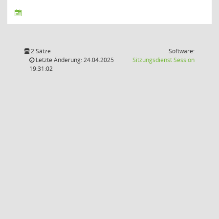
2 Sätze
Software:
(Wird in
Letzte Änderung: 24.04.2025
Sitzungsdienst
Session
19:31:02