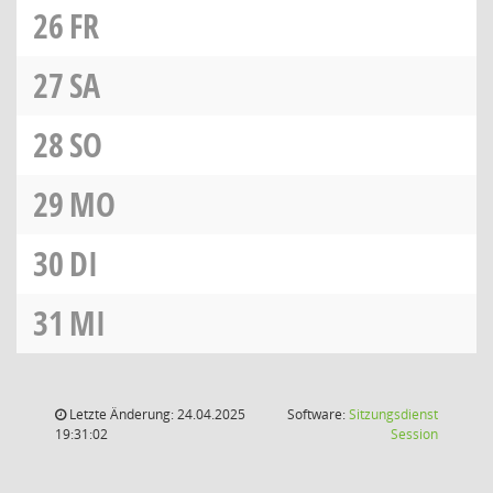
26
FR
27
SA
28
SO
29
MO
30
DI
31
MI
Letzte Änderung: 24.04.2025
Software:
Sitzungsdienst
(Wird in
19:31:02
Session