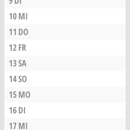
9
DI
10
MI
11
DO
12
FR
13
SA
14
SO
15
MO
16
DI
17
MI