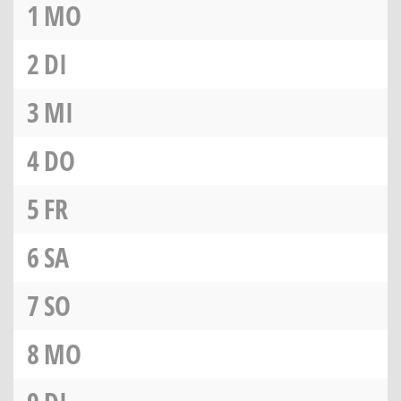
1
MO
2
DI
3
MI
4
DO
5
FR
6
SA
7
SO
8
MO