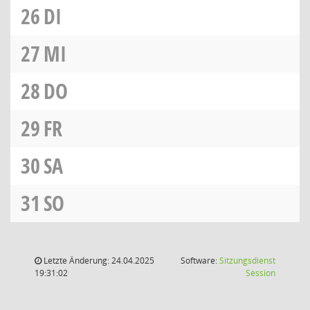
26
DI
27
MI
28
DO
29
FR
30
SA
31
SO
Letzte Änderung: 24.04.2025
Software:
Sitzungsdienst
(Wird in
19:31:02
Session