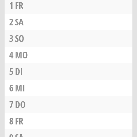
1
FR
2
SA
3
SO
4
MO
5
DI
6
MI
7
DO
8
FR