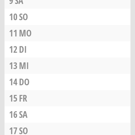
9
SA
10
SO
11
MO
12
DI
13
MI
14
DO
15
FR
16
SA
17
SO