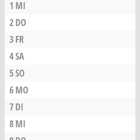
1
MI
2
DO
3
FR
4
SA
5
SO
6
MO
7
DI
8
MI