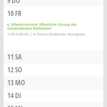
9
DO
10
FR
6. öffentliche/nicht öffentliche Sitzung des
Gemeinderates Rödelmaier
19:30-23:00 Uhr
im Rathaus Rödelmaier, Sitzungssaal
11
SA
12
SO
13
MO
14
DI