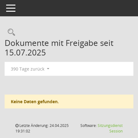
Toggle navigation
Rechercheauswahl
Dokumente mit Freigabe seit
15.07.2025
390 Tage zurück
Keine Daten gefunden.
Letzte Änderung: 24.04.2025
Software:
Sitzungsdienst
(Wird in
19:31:02
Session